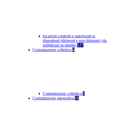
Incarichi conferiti e autorizzati ai
dipendenti (dirigenti e non dirigenti) (da
pubblicare in tabelle)
127
Contrattazione collettiva
4
Contrattazione collettiva
3
Contrattazione integrativa
18