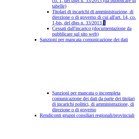
co. 1, del dlgs n. 33/2013 (da pubblicare in
tabelle)
Titolari di incarichi di amministrazione, di
direzione o di governo di cui all'art. 14, co.
1-bis, del dlgs n. 33/2013
1
Cessati dall'incarico (documentazione da
pubblicare sul sito web)
Sanzioni per mancata comunicazione dei dati
Sanzioni per mancata o incompleta
comunicazione dei dati da parte dei titolari
di incarichi politici, di amministrazione, di
direzione o di governo
Rendiconti gruppi consiliari regionali/provinciali