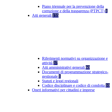
Piano triennale per la prevenzione della
corruzione e della trasparenza (PTPCT)
1
Atti generali
155
Riferimenti normativi su organizzazione e
attività
37
Atti amministrativi generali
60
Documenti di programmazione strategico-
gestionale
1
Statuti e leggi regionali
Codice disciplinare e codice di condotta
10
Oneri informativi per cittadini e imprese