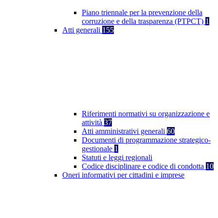
Piano triennale per la prevenzione della
corruzione e della trasparenza (PTPCT)
1
Atti generali
155
Riferimenti normativi su organizzazione e
attività
37
Atti amministrativi generali
60
Documenti di programmazione strategico-
gestionale
1
Statuti e leggi regionali
Codice disciplinare e codice di condotta
10
Oneri informativi per cittadini e imprese