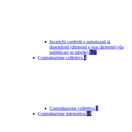
Incarichi conferiti e autorizzati ai
dipendenti (dirigenti e non dirigenti) (da
pubblicare in tabelle)
127
Contrattazione collettiva
4
Contrattazione collettiva
3
Contrattazione integrativa
18