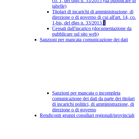
co. 1, del dlgs n. 33/2013 (da pubblicare in
tabelle)
Titolari di incarichi di amministrazione, di
direzione o di governo di cui all'art. 14, co.
1-bis, del dlgs n. 33/2013
1
Cessati dall'incarico (documentazione da
pubblicare sul sito web)
Sanzioni per mancata comunicazione dei dati
Sanzioni per mancata o incompleta
comunicazione dei dati da parte dei titolari
di incarichi politici, di amministrazione, di
direzione o di governo
Rendiconti gruppi consiliari regionali/provinciali