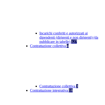
Incarichi conferiti e autorizzati ai
dipendenti (dirigenti e non dirigenti) (da
pubblicare in tabelle)
127
Contrattazione collettiva
4
Contrattazione collettiva
3
Contrattazione integrativa
18