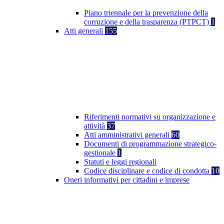
Piano triennale per la prevenzione della
corruzione e della trasparenza (PTPCT)
1
Atti generali
155
Riferimenti normativi su organizzazione e
attività
37
Atti amministrativi generali
60
Documenti di programmazione strategico-
gestionale
1
Statuti e leggi regionali
Codice disciplinare e codice di condotta
10
Oneri informativi per cittadini e imprese