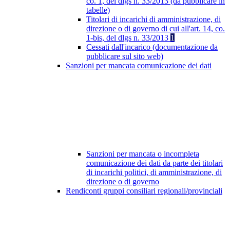
co. 1, del dlgs n. 33/2013 (da pubblicare in
tabelle)
Titolari di incarichi di amministrazione, di
direzione o di governo di cui all'art. 14, co.
1-bis, del dlgs n. 33/2013
1
Cessati dall'incarico (documentazione da
pubblicare sul sito web)
Sanzioni per mancata comunicazione dei dati
Sanzioni per mancata o incompleta
comunicazione dei dati da parte dei titolari
di incarichi politici, di amministrazione, di
direzione o di governo
Rendiconti gruppi consiliari regionali/provinciali