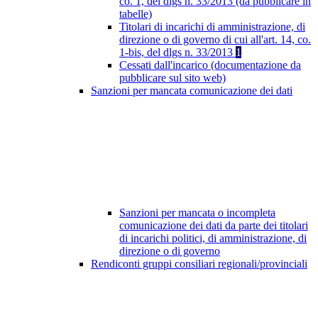
co. 1, del dlgs n. 33/2013 (da pubblicare in
tabelle)
Titolari di incarichi di amministrazione, di
direzione o di governo di cui all'art. 14, co.
1-bis, del dlgs n. 33/2013
1
Cessati dall'incarico (documentazione da
pubblicare sul sito web)
Sanzioni per mancata comunicazione dei dati
Sanzioni per mancata o incompleta
comunicazione dei dati da parte dei titolari
di incarichi politici, di amministrazione, di
direzione o di governo
Rendiconti gruppi consiliari regionali/provinciali