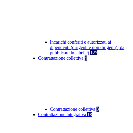
Incarichi conferiti e autorizzati ai
dipendenti (dirigenti e non dirigenti) (da
pubblicare in tabelle)
127
Contrattazione collettiva
4
Contrattazione collettiva
3
Contrattazione integrativa
18