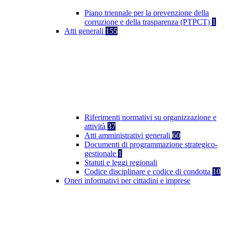
Piano triennale per la prevenzione della
corruzione e della trasparenza (PTPCT)
1
Atti generali
155
Riferimenti normativi su organizzazione e
attività
37
Atti amministrativi generali
60
Documenti di programmazione strategico-
gestionale
1
Statuti e leggi regionali
Codice disciplinare e codice di condotta
10
Oneri informativi per cittadini e imprese