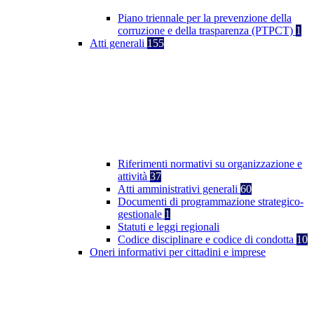
Piano triennale per la prevenzione della
corruzione e della trasparenza (PTPCT)
1
Atti generali
155
Riferimenti normativi su organizzazione e
attività
37
Atti amministrativi generali
60
Documenti di programmazione strategico-
gestionale
1
Statuti e leggi regionali
Codice disciplinare e codice di condotta
10
Oneri informativi per cittadini e imprese