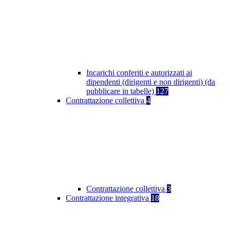
Incarichi conferiti e autorizzati ai
dipendenti (dirigenti e non dirigenti) (da
pubblicare in tabelle)
127
Contrattazione collettiva
4
Contrattazione collettiva
3
Contrattazione integrativa
18