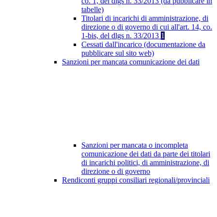
co. 1, del dlgs n. 33/2013 (da pubblicare in
tabelle)
Titolari di incarichi di amministrazione, di
direzione o di governo di cui all'art. 14, co.
1-bis, del dlgs n. 33/2013
1
Cessati dall'incarico (documentazione da
pubblicare sul sito web)
Sanzioni per mancata comunicazione dei dati
Sanzioni per mancata o incompleta
comunicazione dei dati da parte dei titolari
di incarichi politici, di amministrazione, di
direzione o di governo
Rendiconti gruppi consiliari regionali/provinciali