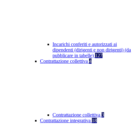
Incarichi conferiti e autorizzati ai
dipendenti (dirigenti e non dirigenti) (da
pubblicare in tabelle)
127
Contrattazione collettiva
4
Contrattazione collettiva
3
Contrattazione integrativa
18