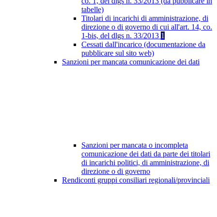
co. 1, del dlgs n. 33/2013 (da pubblicare in
tabelle)
Titolari di incarichi di amministrazione, di
direzione o di governo di cui all'art. 14, co.
1-bis, del dlgs n. 33/2013
1
Cessati dall'incarico (documentazione da
pubblicare sul sito web)
Sanzioni per mancata comunicazione dei dati
Sanzioni per mancata o incompleta
comunicazione dei dati da parte dei titolari
di incarichi politici, di amministrazione, di
direzione o di governo
Rendiconti gruppi consiliari regionali/provinciali