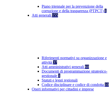
Piano triennale per la prevenzione della
corruzione e della trasparenza (PTPCT)
1
Atti generali
155
Riferimenti normativi su organizzazione e
attività
37
Atti amministrativi generali
60
Documenti di programmazione strategico-
gestionale
1
Statuti e leggi regionali
Codice disciplinare e codice di condotta
10
Oneri informativi per cittadini e imprese