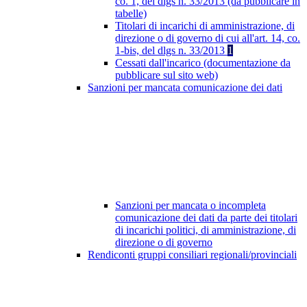
co. 1, del dlgs n. 33/2013 (da pubblicare in
tabelle)
Titolari di incarichi di amministrazione, di
direzione o di governo di cui all'art. 14, co.
1-bis, del dlgs n. 33/2013
1
Cessati dall'incarico (documentazione da
pubblicare sul sito web)
Sanzioni per mancata comunicazione dei dati
Sanzioni per mancata o incompleta
comunicazione dei dati da parte dei titolari
di incarichi politici, di amministrazione, di
direzione o di governo
Rendiconti gruppi consiliari regionali/provinciali