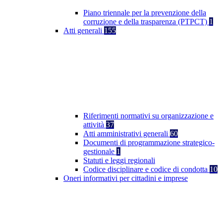
Piano triennale per la prevenzione della
corruzione e della trasparenza (PTPCT)
1
Atti generali
155
Riferimenti normativi su organizzazione e
attività
37
Atti amministrativi generali
60
Documenti di programmazione strategico-
gestionale
1
Statuti e leggi regionali
Codice disciplinare e codice di condotta
10
Oneri informativi per cittadini e imprese