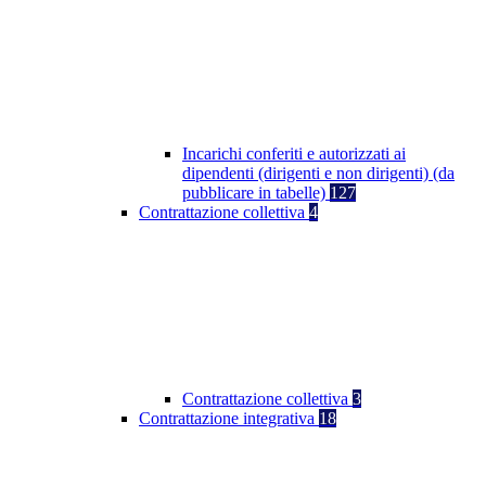
Incarichi conferiti e autorizzati ai
dipendenti (dirigenti e non dirigenti) (da
pubblicare in tabelle)
127
Contrattazione collettiva
4
Contrattazione collettiva
3
Contrattazione integrativa
18