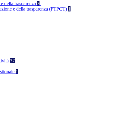
 e della trasparenza
3
rruzione e della trasparenza (PTPCT)
1
tività
37
stionale
1