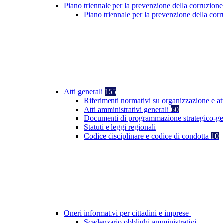
Piano triennale per la prevenzione della corruzione
Piano triennale per la prevenzione della co
Atti generali
155
Riferimenti normativi su organizzazione e at
Atti amministrativi generali
60
Documenti di programmazione strategico-ge
Statuti e leggi regionali
Codice disciplinare e codice di condotta
10
Oneri informativi per cittadini e imprese
Scadenzario obblighi amministrativi