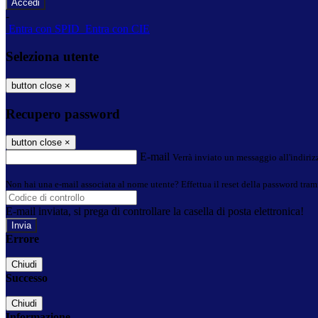
-
Entra con SPID
Entra con CIE
Seleziona utente
button close
×
Recupero password
button close
×
E-mail
Verrà inviato un messaggio all'indirizz
Non hai una e-mail associata al nome utente? Effettua il reset della password tram
E-mail inviata, si prega di controllare la casella di posta elettronica!
Errore
Chiudi
Successo
Chiudi
Informazione