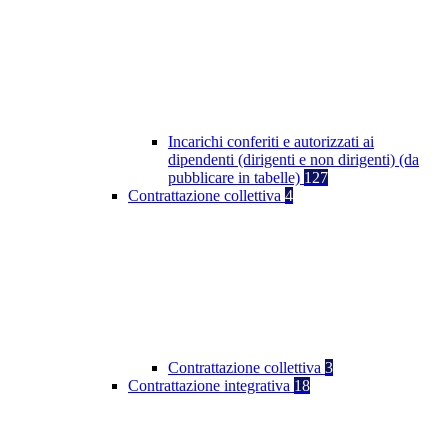
Incarichi conferiti e autorizzati ai
dipendenti (dirigenti e non dirigenti) (da
pubblicare in tabelle)
127
Contrattazione collettiva
4
Contrattazione collettiva
3
Contrattazione integrativa
18