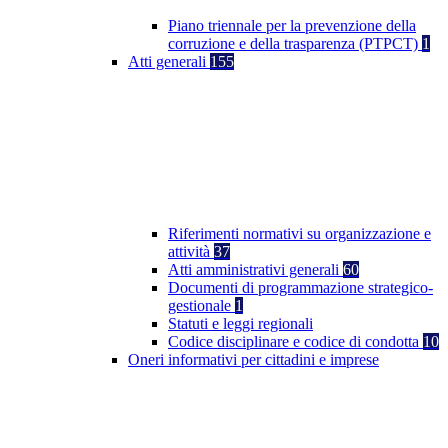
Piano triennale per la prevenzione della
corruzione e della trasparenza (PTPCT)
1
Atti generali
155
Riferimenti normativi su organizzazione e
attività
37
Atti amministrativi generali
60
Documenti di programmazione strategico-
gestionale
1
Statuti e leggi regionali
Codice disciplinare e codice di condotta
10
Oneri informativi per cittadini e imprese