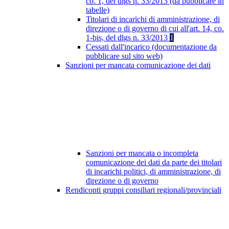
co. 1, del dlgs n. 33/2013 (da pubblicare in
tabelle)
Titolari di incarichi di amministrazione, di
direzione o di governo di cui all'art. 14, co.
1-bis, del dlgs n. 33/2013
1
Cessati dall'incarico (documentazione da
pubblicare sul sito web)
Sanzioni per mancata comunicazione dei dati
Sanzioni per mancata o incompleta
comunicazione dei dati da parte dei titolari
di incarichi politici, di amministrazione, di
direzione o di governo
Rendiconti gruppi consiliari regionali/provinciali