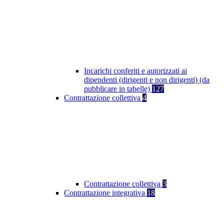
Incarichi conferiti e autorizzati ai
dipendenti (dirigenti e non dirigenti) (da
pubblicare in tabelle)
127
Contrattazione collettiva
4
Contrattazione collettiva
3
Contrattazione integrativa
18