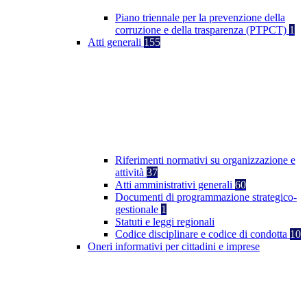
Piano triennale per la prevenzione della
corruzione e della trasparenza (PTPCT)
1
Atti generali
155
Riferimenti normativi su organizzazione e
attività
37
Atti amministrativi generali
60
Documenti di programmazione strategico-
gestionale
1
Statuti e leggi regionali
Codice disciplinare e codice di condotta
10
Oneri informativi per cittadini e imprese