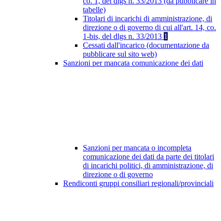
co. 1, del dlgs n. 33/2013 (da pubblicare in
tabelle)
Titolari di incarichi di amministrazione, di
direzione o di governo di cui all'art. 14, co.
1-bis, del dlgs n. 33/2013
1
Cessati dall'incarico (documentazione da
pubblicare sul sito web)
Sanzioni per mancata comunicazione dei dati
Sanzioni per mancata o incompleta
comunicazione dei dati da parte dei titolari
di incarichi politici, di amministrazione, di
direzione o di governo
Rendiconti gruppi consiliari regionali/provinciali