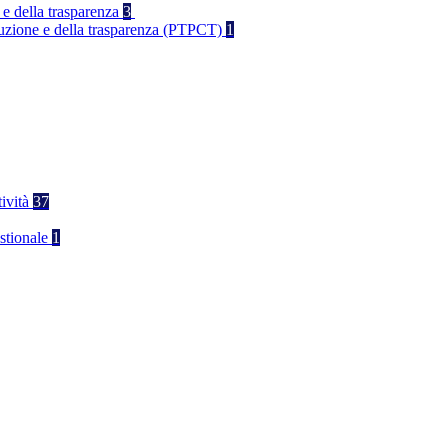
 e della trasparenza
3
rruzione e della trasparenza (PTPCT)
1
tività
37
stionale
1