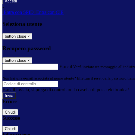
-
Entra con SPID
Entra con CIE
Seleziona utente
button close
×
Recupero password
button close
×
E-mail
Verrà inviato un messaggio all'indirizz
Non hai una e-mail associata al nome utente? Effettua il reset della password tram
E-mail inviata, si prega di controllare la casella di posta elettronica!
Errore
Chiudi
Successo
Chiudi
Informazione