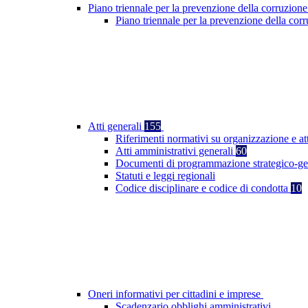
Piano triennale per la prevenzione della corruzione
Piano triennale per la prevenzione della co
Atti generali
155
Riferimenti normativi su organizzazione e at
Atti amministrativi generali
60
Documenti di programmazione strategico-ge
Statuti e leggi regionali
Codice disciplinare e codice di condotta
10
Oneri informativi per cittadini e imprese
Scadenzario obblighi amministrativi