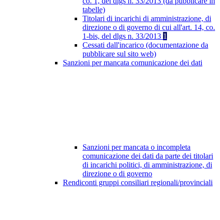
co. 1, del dlgs n. 33/2013 (da pubblicare in
tabelle)
Titolari di incarichi di amministrazione, di
direzione o di governo di cui all'art. 14, co.
1-bis, del dlgs n. 33/2013
1
Cessati dall'incarico (documentazione da
pubblicare sul sito web)
Sanzioni per mancata comunicazione dei dati
Sanzioni per mancata o incompleta
comunicazione dei dati da parte dei titolari
di incarichi politici, di amministrazione, di
direzione o di governo
Rendiconti gruppi consiliari regionali/provinciali