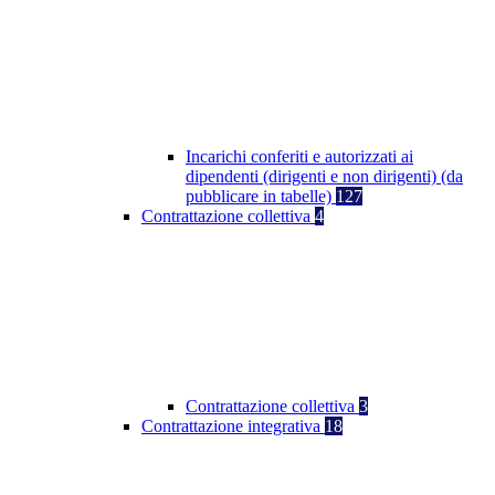
Incarichi conferiti e autorizzati ai
dipendenti (dirigenti e non dirigenti) (da
pubblicare in tabelle)
127
Contrattazione collettiva
4
Contrattazione collettiva
3
Contrattazione integrativa
18