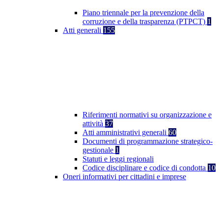
Piano triennale per la prevenzione della
corruzione e della trasparenza (PTPCT)
1
Atti generali
155
Riferimenti normativi su organizzazione e
attività
37
Atti amministrativi generali
60
Documenti di programmazione strategico-
gestionale
1
Statuti e leggi regionali
Codice disciplinare e codice di condotta
10
Oneri informativi per cittadini e imprese