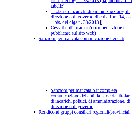
co. 1, del dlgs n. 33/2013 (da pubblicare in
tabelle)
Titolari di incarichi di amministrazione, di
direzione o di governo di cui all'art. 14, co.
1-bis, del dlgs n. 33/2013
1
Cessati dall'incarico (documentazione da
pubblicare sul sito web)
Sanzioni per mancata comunicazione dei dati
Sanzioni per mancata o incompleta
comunicazione dei dati da parte dei titolari
di incarichi politici, di amministrazione, di
direzione o di governo
Rendiconti gruppi consiliari regionali/provinciali