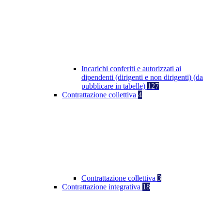
Incarichi conferiti e autorizzati ai
dipendenti (dirigenti e non dirigenti) (da
pubblicare in tabelle)
127
Contrattazione collettiva
4
Contrattazione collettiva
3
Contrattazione integrativa
18