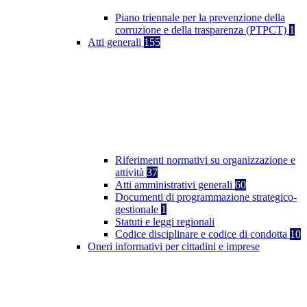
Piano triennale per la prevenzione della
corruzione e della trasparenza (PTPCT)
1
Atti generali
155
Riferimenti normativi su organizzazione e
attività
37
Atti amministrativi generali
60
Documenti di programmazione strategico-
gestionale
1
Statuti e leggi regionali
Codice disciplinare e codice di condotta
10
Oneri informativi per cittadini e imprese