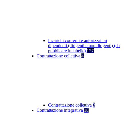
Incarichi conferiti e autorizzati ai
dipendenti (dirigenti e non dirigenti) (da
pubblicare in tabelle)
127
Contrattazione collettiva
4
Contrattazione collettiva
3
Contrattazione integrativa
18