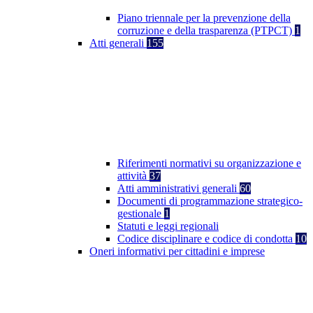
Piano triennale per la prevenzione della
corruzione e della trasparenza (PTPCT)
1
Atti generali
155
Riferimenti normativi su organizzazione e
attività
37
Atti amministrativi generali
60
Documenti di programmazione strategico-
gestionale
1
Statuti e leggi regionali
Codice disciplinare e codice di condotta
10
Oneri informativi per cittadini e imprese