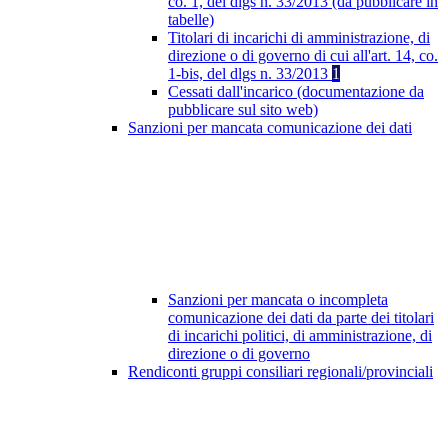
co. 1, del dlgs n. 33/2013 (da pubblicare in
tabelle)
Titolari di incarichi di amministrazione, di
direzione o di governo di cui all'art. 14, co.
1-bis, del dlgs n. 33/2013
1
Cessati dall'incarico (documentazione da
pubblicare sul sito web)
Sanzioni per mancata comunicazione dei dati
Sanzioni per mancata o incompleta
comunicazione dei dati da parte dei titolari
di incarichi politici, di amministrazione, di
direzione o di governo
Rendiconti gruppi consiliari regionali/provinciali