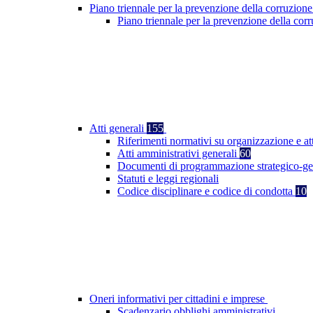
Piano triennale per la prevenzione della corruzione
Piano triennale per la prevenzione della co
Atti generali
155
Riferimenti normativi su organizzazione e at
Atti amministrativi generali
60
Documenti di programmazione strategico-ge
Statuti e leggi regionali
Codice disciplinare e codice di condotta
10
Oneri informativi per cittadini e imprese
Scadenzario obblighi amministrativi