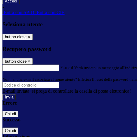
-
Entra con SPID
Entra con CIE
Seleziona utente
button close
×
Recupero password
button close
×
E-mail
Verrà inviato un messaggio all'indirizz
Non hai una e-mail associata al nome utente? Effettua il reset della password tram
E-mail inviata, si prega di controllare la casella di posta elettronica!
Errore
Chiudi
Successo
Chiudi
Informazione