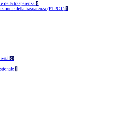
 e della trasparenza
3
rruzione e della trasparenza (PTPCT)
1
tività
37
stionale
1