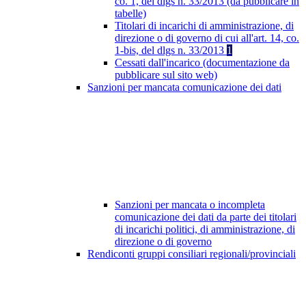
co. 1, del dlgs n. 33/2013 (da pubblicare in
tabelle)
Titolari di incarichi di amministrazione, di
direzione o di governo di cui all'art. 14, co.
1-bis, del dlgs n. 33/2013
1
Cessati dall'incarico (documentazione da
pubblicare sul sito web)
Sanzioni per mancata comunicazione dei dati
Sanzioni per mancata o incompleta
comunicazione dei dati da parte dei titolari
di incarichi politici, di amministrazione, di
direzione o di governo
Rendiconti gruppi consiliari regionali/provinciali