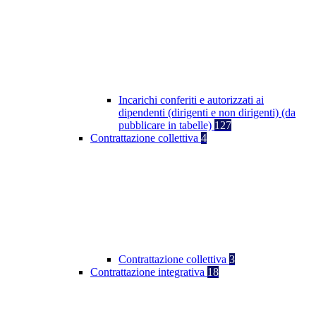
Incarichi conferiti e autorizzati ai
dipendenti (dirigenti e non dirigenti) (da
pubblicare in tabelle)
127
Contrattazione collettiva
4
Contrattazione collettiva
3
Contrattazione integrativa
18