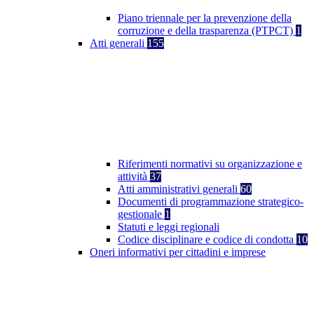
Piano triennale per la prevenzione della
corruzione e della trasparenza (PTPCT)
1
Atti generali
155
Riferimenti normativi su organizzazione e
attività
37
Atti amministrativi generali
60
Documenti di programmazione strategico-
gestionale
1
Statuti e leggi regionali
Codice disciplinare e codice di condotta
10
Oneri informativi per cittadini e imprese