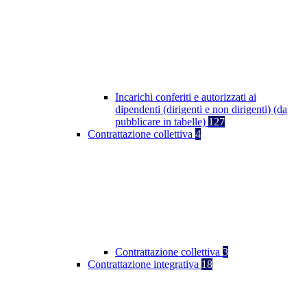
Incarichi conferiti e autorizzati ai
dipendenti (dirigenti e non dirigenti) (da
pubblicare in tabelle)
127
Contrattazione collettiva
4
Contrattazione collettiva
3
Contrattazione integrativa
18