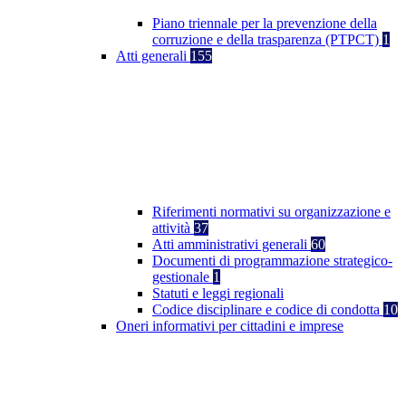
Piano triennale per la prevenzione della
corruzione e della trasparenza (PTPCT)
1
Atti generali
155
Riferimenti normativi su organizzazione e
attività
37
Atti amministrativi generali
60
Documenti di programmazione strategico-
gestionale
1
Statuti e leggi regionali
Codice disciplinare e codice di condotta
10
Oneri informativi per cittadini e imprese