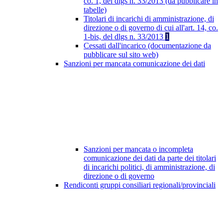
co. 1, del dlgs n. 33/2013 (da pubblicare in
tabelle)
Titolari di incarichi di amministrazione, di
direzione o di governo di cui all'art. 14, co.
1-bis, del dlgs n. 33/2013
1
Cessati dall'incarico (documentazione da
pubblicare sul sito web)
Sanzioni per mancata comunicazione dei dati
Sanzioni per mancata o incompleta
comunicazione dei dati da parte dei titolari
di incarichi politici, di amministrazione, di
direzione o di governo
Rendiconti gruppi consiliari regionali/provinciali