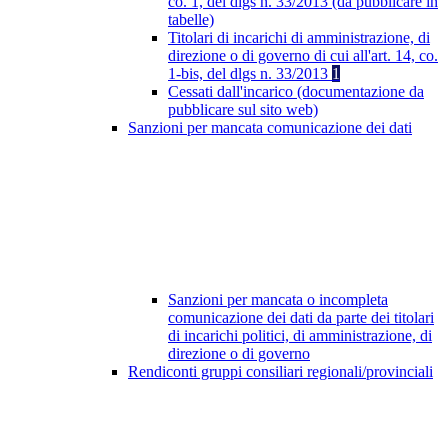
co. 1, del dlgs n. 33/2013 (da pubblicare in
tabelle)
Titolari di incarichi di amministrazione, di
direzione o di governo di cui all'art. 14, co.
1-bis, del dlgs n. 33/2013
1
Cessati dall'incarico (documentazione da
pubblicare sul sito web)
Sanzioni per mancata comunicazione dei dati
Sanzioni per mancata o incompleta
comunicazione dei dati da parte dei titolari
di incarichi politici, di amministrazione, di
direzione o di governo
Rendiconti gruppi consiliari regionali/provinciali