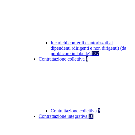
Incarichi conferiti e autorizzati ai
dipendenti (dirigenti e non dirigenti) (da
pubblicare in tabelle)
127
Contrattazione collettiva
4
Contrattazione collettiva
3
Contrattazione integrativa
18