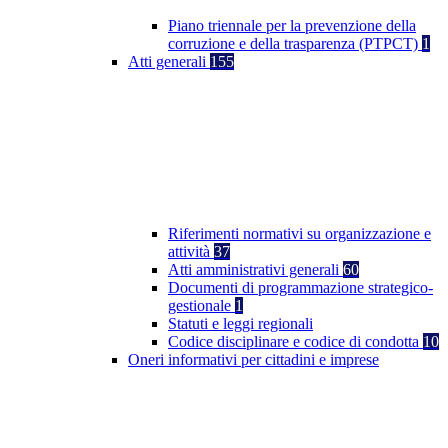
Piano triennale per la prevenzione della
corruzione e della trasparenza (PTPCT)
1
Atti generali
155
Riferimenti normativi su organizzazione e
attività
37
Atti amministrativi generali
60
Documenti di programmazione strategico-
gestionale
1
Statuti e leggi regionali
Codice disciplinare e codice di condotta
10
Oneri informativi per cittadini e imprese