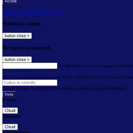
-
Entra con SPID
Entra con CIE
Seleziona utente
button close
×
Recupero password
button close
×
E-mail
Verrà inviato un messaggio all'indirizz
Non hai una e-mail associata al nome utente? Effettua il reset della password tram
E-mail inviata, si prega di controllare la casella di posta elettronica!
Errore
Chiudi
Successo
Chiudi
Informazione