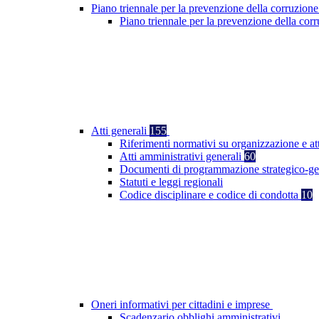
Piano triennale per la prevenzione della corruzione
Piano triennale per la prevenzione della co
Atti generali
155
Riferimenti normativi su organizzazione e at
Atti amministrativi generali
60
Documenti di programmazione strategico-ge
Statuti e leggi regionali
Codice disciplinare e codice di condotta
10
Oneri informativi per cittadini e imprese
Scadenzario obblighi amministrativi