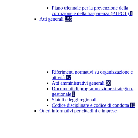
Piano triennale per la prevenzione della
corruzione e della trasparenza (PTPCT)
1
Atti generali
155
Riferimenti normativi su organizzazione e
attività
37
Atti amministrativi generali
60
Documenti di programmazione strategico-
gestionale
1
Statuti e leggi regionali
Codice disciplinare e codice di condotta
10
Oneri informativi per cittadini e imprese