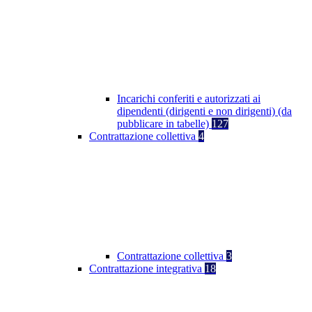
Incarichi conferiti e autorizzati ai
dipendenti (dirigenti e non dirigenti) (da
pubblicare in tabelle)
127
Contrattazione collettiva
4
Contrattazione collettiva
3
Contrattazione integrativa
18