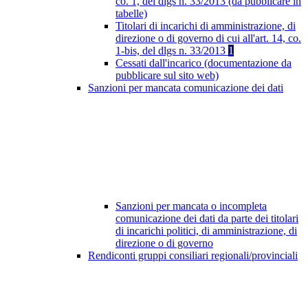
co. 1, del dlgs n. 33/2013 (da pubblicare in
tabelle)
Titolari di incarichi di amministrazione, di
direzione o di governo di cui all'art. 14, co.
1-bis, del dlgs n. 33/2013
1
Cessati dall'incarico (documentazione da
pubblicare sul sito web)
Sanzioni per mancata comunicazione dei dati
Sanzioni per mancata o incompleta
comunicazione dei dati da parte dei titolari
di incarichi politici, di amministrazione, di
direzione o di governo
Rendiconti gruppi consiliari regionali/provinciali