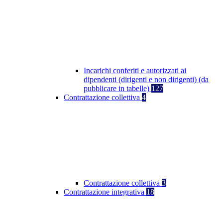
Incarichi conferiti e autorizzati ai
dipendenti (dirigenti e non dirigenti) (da
pubblicare in tabelle)
127
Contrattazione collettiva
4
Contrattazione collettiva
3
Contrattazione integrativa
18