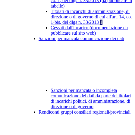
co. 1, del dlgs n. 33/2013 (da pubblicare in
tabelle)
Titolari di incarichi di amministrazione, di
direzione o di governo di cui all'art. 14, co.
1-bis, del dlgs n. 33/2013
1
Cessati dall'incarico (documentazione da
pubblicare sul sito web)
Sanzioni per mancata comunicazione dei dati
Sanzioni per mancata o incompleta
comunicazione dei dati da parte dei titolari
di incarichi politici, di amministrazione, di
direzione o di governo
Rendiconti gruppi consiliari regionali/provinciali