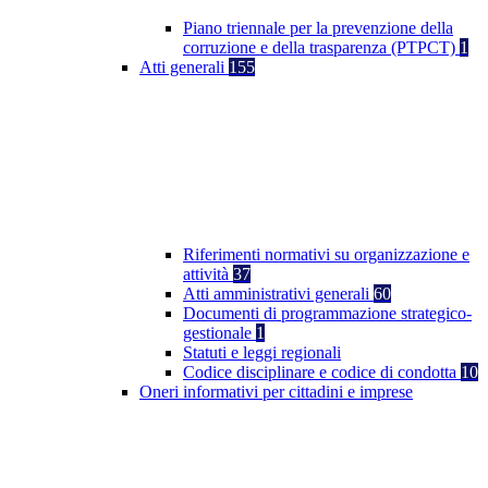
Piano triennale per la prevenzione della
corruzione e della trasparenza (PTPCT)
1
Atti generali
155
Riferimenti normativi su organizzazione e
attività
37
Atti amministrativi generali
60
Documenti di programmazione strategico-
gestionale
1
Statuti e leggi regionali
Codice disciplinare e codice di condotta
10
Oneri informativi per cittadini e imprese