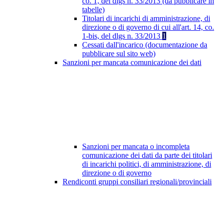
co. 1, del dlgs n. 33/2013 (da pubblicare in
tabelle)
Titolari di incarichi di amministrazione, di
direzione o di governo di cui all'art. 14, co.
1-bis, del dlgs n. 33/2013
1
Cessati dall'incarico (documentazione da
pubblicare sul sito web)
Sanzioni per mancata comunicazione dei dati
Sanzioni per mancata o incompleta
comunicazione dei dati da parte dei titolari
di incarichi politici, di amministrazione, di
direzione o di governo
Rendiconti gruppi consiliari regionali/provinciali