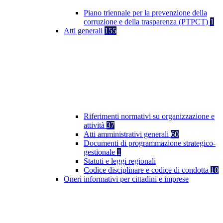
Piano triennale per la prevenzione della
corruzione e della trasparenza (PTPCT)
1
Atti generali
155
Riferimenti normativi su organizzazione e
attività
37
Atti amministrativi generali
60
Documenti di programmazione strategico-
gestionale
1
Statuti e leggi regionali
Codice disciplinare e codice di condotta
10
Oneri informativi per cittadini e imprese