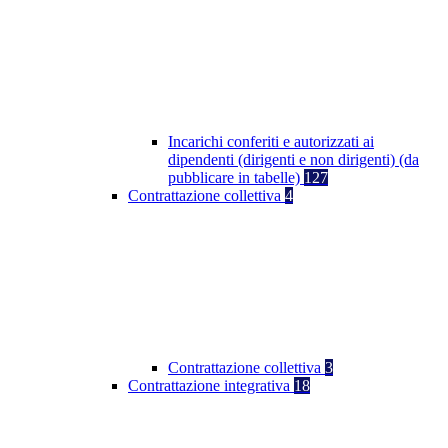
Incarichi conferiti e autorizzati ai
dipendenti (dirigenti e non dirigenti) (da
pubblicare in tabelle)
127
Contrattazione collettiva
4
Contrattazione collettiva
3
Contrattazione integrativa
18