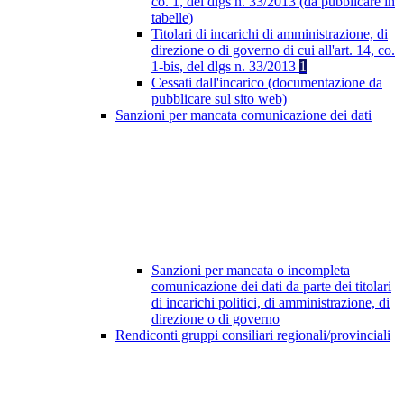
co. 1, del dlgs n. 33/2013 (da pubblicare in
tabelle)
Titolari di incarichi di amministrazione, di
direzione o di governo di cui all'art. 14, co.
1-bis, del dlgs n. 33/2013
1
Cessati dall'incarico (documentazione da
pubblicare sul sito web)
Sanzioni per mancata comunicazione dei dati
Sanzioni per mancata o incompleta
comunicazione dei dati da parte dei titolari
di incarichi politici, di amministrazione, di
direzione o di governo
Rendiconti gruppi consiliari regionali/provinciali