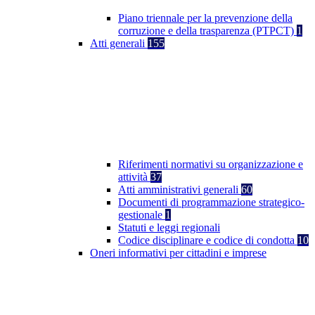
Piano triennale per la prevenzione della
corruzione e della trasparenza (PTPCT)
1
Atti generali
155
Riferimenti normativi su organizzazione e
attività
37
Atti amministrativi generali
60
Documenti di programmazione strategico-
gestionale
1
Statuti e leggi regionali
Codice disciplinare e codice di condotta
10
Oneri informativi per cittadini e imprese