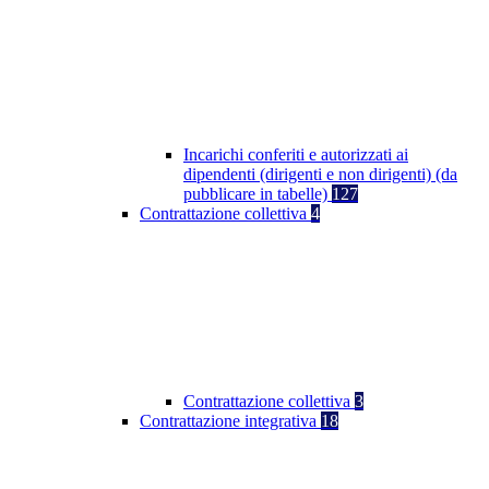
Incarichi conferiti e autorizzati ai
dipendenti (dirigenti e non dirigenti) (da
pubblicare in tabelle)
127
Contrattazione collettiva
4
Contrattazione collettiva
3
Contrattazione integrativa
18