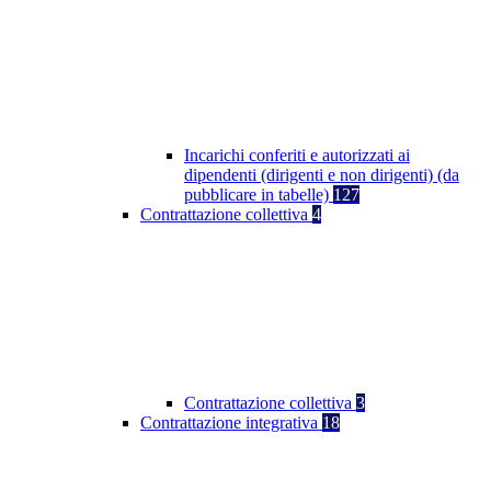
Incarichi conferiti e autorizzati ai
dipendenti (dirigenti e non dirigenti) (da
pubblicare in tabelle)
127
Contrattazione collettiva
4
Contrattazione collettiva
3
Contrattazione integrativa
18