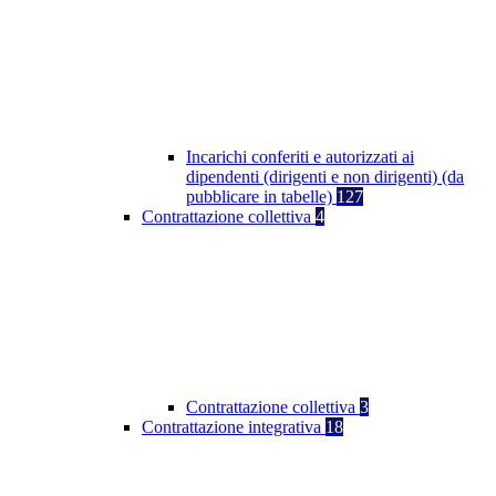
Incarichi conferiti e autorizzati ai
dipendenti (dirigenti e non dirigenti) (da
pubblicare in tabelle)
127
Contrattazione collettiva
4
Contrattazione collettiva
3
Contrattazione integrativa
18