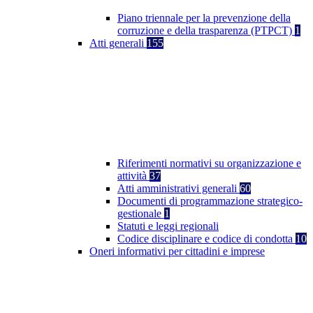
Piano triennale per la prevenzione della
corruzione e della trasparenza (PTPCT)
1
Atti generali
155
Riferimenti normativi su organizzazione e
attività
37
Atti amministrativi generali
60
Documenti di programmazione strategico-
gestionale
1
Statuti e leggi regionali
Codice disciplinare e codice di condotta
10
Oneri informativi per cittadini e imprese