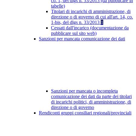
co. 1, del dlgs n. 33/2013 (da pubblicare in
tabelle)
Titolari di incarichi di amministrazione, di
direzione o di governo di cui all'art. 14, co.
1-bis, del dlgs n. 33/2013
1
Cessati dall'incarico (documentazione da
pubblicare sul sito web)
Sanzioni per mancata comunicazione dei dati
Sanzioni per mancata o incompleta
comunicazione dei dati da parte dei titolari
di incarichi politici, di amministrazione, di
direzione o di governo
Rendiconti gruppi consiliari regionali/provinciali