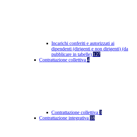
Incarichi conferiti e autorizzati ai
dipendenti (dirigenti e non dirigenti) (da
pubblicare in tabelle)
127
Contrattazione collettiva
4
Contrattazione collettiva
3
Contrattazione integrativa
18