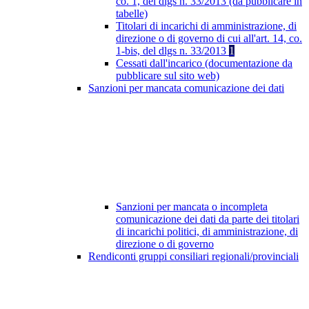
co. 1, del dlgs n. 33/2013 (da pubblicare in
tabelle)
Titolari di incarichi di amministrazione, di
direzione o di governo di cui all'art. 14, co.
1-bis, del dlgs n. 33/2013
1
Cessati dall'incarico (documentazione da
pubblicare sul sito web)
Sanzioni per mancata comunicazione dei dati
Sanzioni per mancata o incompleta
comunicazione dei dati da parte dei titolari
di incarichi politici, di amministrazione, di
direzione o di governo
Rendiconti gruppi consiliari regionali/provinciali