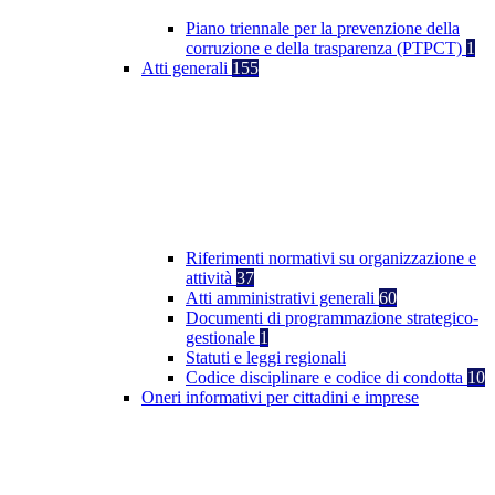
Piano triennale per la prevenzione della
corruzione e della trasparenza (PTPCT)
1
Atti generali
155
Riferimenti normativi su organizzazione e
attività
37
Atti amministrativi generali
60
Documenti di programmazione strategico-
gestionale
1
Statuti e leggi regionali
Codice disciplinare e codice di condotta
10
Oneri informativi per cittadini e imprese