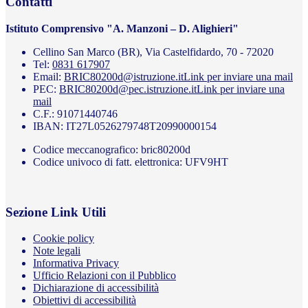
Contatti
Istituto Comprensivo "A. Manzoni – D. Alighieri"
Cellino San Marco (BR), Via Castelfidardo, 70 - 72020
Tel:
0831 617907
Email:
BRIC80200d@istruzione.it
Link per inviare una mail
PEC:
BRIC80200d@pec.istruzione.it
Link per inviare una
mail
C.F.: 91071440746
IBAN: IT27L0526279748T20990000154
Codice meccanografico: bric80200d
Codice univoco di fatt. elettronica: UFV9HT
Sezione Link Utili
Cookie policy
Note legali
Informativa Privacy
Ufficio Relazioni con il Pubblico
Dichiarazione di accessibilità
Obiettivi di accessibilità