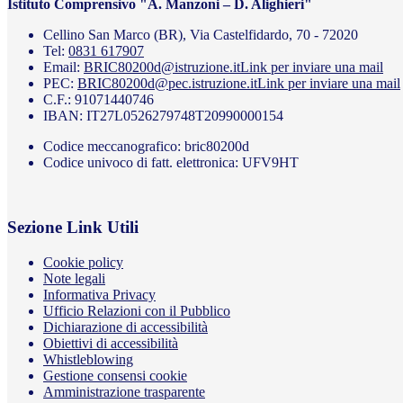
Istituto Comprensivo "A. Manzoni – D. Alighieri"
Cellino San Marco (BR), Via Castelfidardo, 70 - 72020
Tel:
0831 617907
Email:
BRIC80200d@istruzione.it
Link per inviare una mail
PEC:
BRIC80200d@pec.istruzione.it
Link per inviare una mail
C.F.: 91071440746
IBAN: IT27L0526279748T20990000154
Codice meccanografico: bric80200d
Codice univoco di fatt. elettronica: UFV9HT
Sezione Link Utili
Cookie policy
Note legali
Informativa Privacy
Ufficio Relazioni con il Pubblico
Dichiarazione di accessibilità
Obiettivi di accessibilità
Whistleblowing
Gestione consensi cookie
Amministrazione trasparente