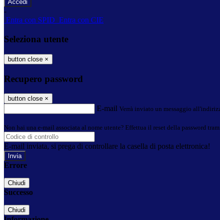
-
Entra con SPID
Entra con CIE
Seleziona utente
button close
×
Recupero password
button close
×
E-mail
Verrà inviato un messaggio all'indirizz
Non hai una e-mail associata al nome utente? Effettua il reset della password tram
E-mail inviata, si prega di controllare la casella di posta elettronica!
Errore
Chiudi
Successo
Chiudi
Informazione