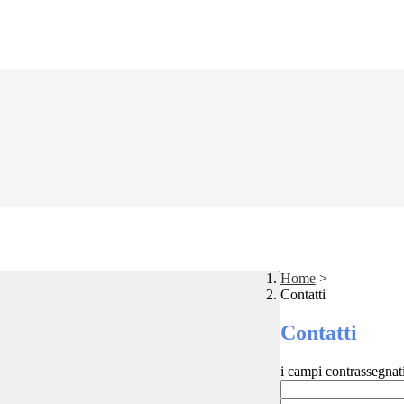
Home
>
Contatti
Contatti
i campi contrassegnat