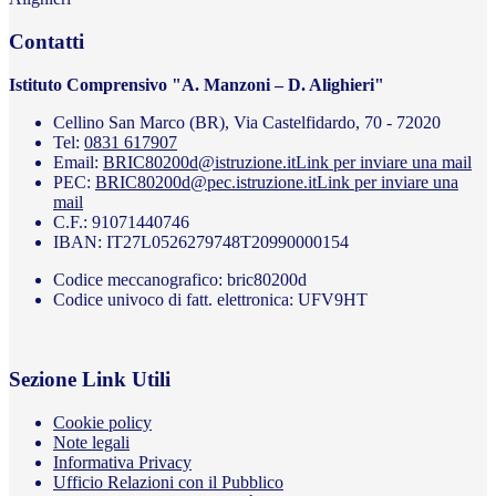
Contatti
Istituto Comprensivo "A. Manzoni – D. Alighieri"
Cellino San Marco (BR), Via Castelfidardo, 70 - 72020
Tel:
0831 617907
Email:
BRIC80200d@istruzione.it
Link per inviare una mail
PEC:
BRIC80200d@pec.istruzione.it
Link per inviare una
mail
C.F.: 91071440746
IBAN: IT27L0526279748T20990000154
Codice meccanografico: bric80200d
Codice univoco di fatt. elettronica: UFV9HT
Sezione Link Utili
Cookie policy
Note legali
Informativa Privacy
Ufficio Relazioni con il Pubblico