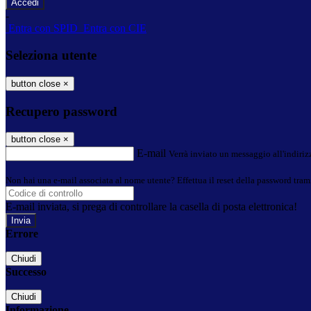
-
Entra con SPID
Entra con CIE
Seleziona utente
button close
×
Recupero password
button close
×
E-mail
Verrà inviato un messaggio all'indirizz
Non hai una e-mail associata al nome utente? Effettua il reset della password tram
E-mail inviata, si prega di controllare la casella di posta elettronica!
Errore
Chiudi
Successo
Chiudi
Informazione