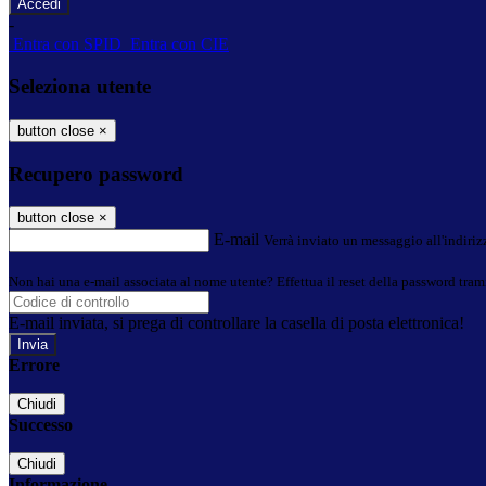
-
Entra con SPID
Entra con CIE
Seleziona utente
button close
×
Recupero password
button close
×
E-mail
Verrà inviato un messaggio all'indirizz
Non hai una e-mail associata al nome utente? Effettua il reset della password tram
E-mail inviata, si prega di controllare la casella di posta elettronica!
Errore
Chiudi
Successo
Chiudi
Informazione