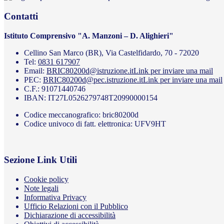
Contatti
Istituto Comprensivo "A. Manzoni – D. Alighieri"
Cellino San Marco (BR), Via Castelfidardo, 70 - 72020
Tel:
0831 617907
Email:
BRIC80200d@istruzione.it
Link per inviare una mail
PEC:
BRIC80200d@pec.istruzione.it
Link per inviare una mail
C.F.: 91071440746
IBAN: IT27L0526279748T20990000154
Codice meccanografico: bric80200d
Codice univoco di fatt. elettronica: UFV9HT
Sezione Link Utili
Cookie policy
Note legali
Informativa Privacy
Ufficio Relazioni con il Pubblico
Dichiarazione di accessibilità