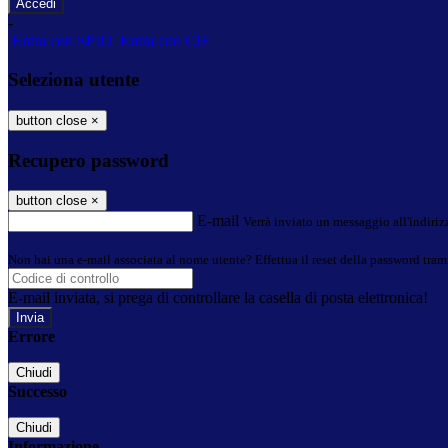
-
Entra con SPID
Entra con CIE
Seleziona utente
button close
×
Recupero password
button close
×
E-mail
Verrà inviato un messaggio all'indirizz
Non hai una e-mail associata al nome utente? Effettua il reset della password tram
E-mail inviata, si prega di controllare la casella di posta elettronica!
Errore
Chiudi
Successo
Chiudi
Informazione