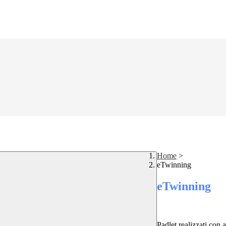
Home
>
eTwinning
eTwinning
Padlet realizzati con 