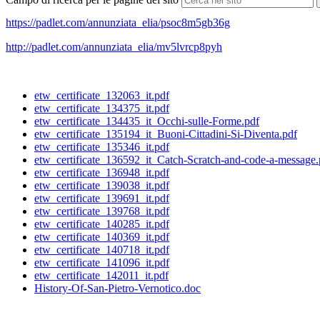
https://padlet.com/annunziata_elia/psoc8m5gb36g
http://padlet.com/annunziata_elia/mv5lvrcp8pyh
etw_certificate_132063_it.pdf
etw_certificate_134375_it.pdf
etw_certificate_134435_it_Occhi-sulle-Forme.pdf
etw_certificate_135194_it_Buoni-Cittadini-Si-Diventa.pdf
etw_certificate_135346_it.pdf
etw_certificate_136592_it_Catch-Scratch-and-code-a-message.
etw_certificate_136948_it.pdf
etw_certificate_139038_it.pdf
etw_certificate_139691_it.pdf
etw_certificate_139768_it.pdf
etw_certificate_140285_it.pdf
etw_certificate_140369_it.pdf
etw_certificate_140718_it.pdf
etw_certificate_141096_it.pdf
etw_certificate_142011_it.pdf
History-Of-San-Pietro-Vernotico.doc