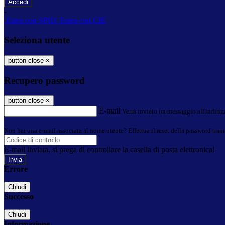
-
Entra con SPID
Entra con CIE
Seleziona utente
button close
×
Recupero password
button close
×
E-mail
Verrà inviato un messaggio all'indirizz
Non hai una e-mail associata al nome utente? Effettua il reset della password tram
E-mail inviata, si prega di controllare la casella di posta elettronica!
Errore
Chiudi
Successo
Chiudi
Informazione