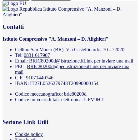
Istituto Comprensivo "A. Manzoni – D.
Alighieri"
Contatti
Istituto Comprensivo "A. Manzoni – D. Alighieri"
Cellino San Marco (BR), Via Castelfidardo, 70 - 72020
Tel:
0831 617907
Email:
BRIC80200d@istruzione.it
Link per inviare una mail
PEC:
BRIC80200d@pec.istruzione.it
Link per inviare una
mail
C.F.: 91071440746
IBAN: IT27L0526279748T20990000154
Codice meccanografico: bric80200d
Codice univoco di fatt. elettronica: UFV9HT
Sezione Link Utili
Cookie policy
Note legali