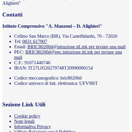
Alighieri"
Contatti
Istituto Comprensivo "A. Manzoni – D. Alighieri"
Cellino San Marco (BR), Via Castelfidardo, 70 - 72020
Tel:
0831 617907
Email:
BRIC80200d@istruzione.it
Link per inviare una mail
PEC:
BRIC80200d@pec.istruzione.it
Link per inviare una
mail
C.F.: 91071440746
IBAN: IT27L0526279748T20990000154
Codice meccanografico: bric80200d
Codice univoco di fatt. elettronica: UFV9HT
Sezione Link Utili
Cookie policy
Note legali
Informativa Privacy
Ufficio Relazioni con il Pubblico