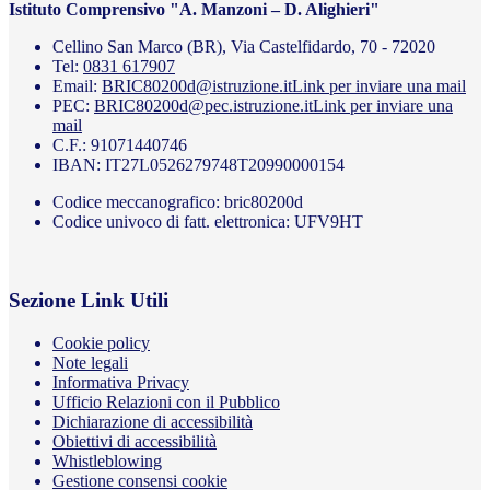
Istituto Comprensivo "A. Manzoni – D. Alighieri"
Cellino San Marco (BR), Via Castelfidardo, 70 - 72020
Tel:
0831 617907
Email:
BRIC80200d@istruzione.it
Link per inviare una mail
PEC:
BRIC80200d@pec.istruzione.it
Link per inviare una
mail
C.F.: 91071440746
IBAN: IT27L0526279748T20990000154
Codice meccanografico: bric80200d
Codice univoco di fatt. elettronica: UFV9HT
Sezione Link Utili
Cookie policy
Note legali
Informativa Privacy
Ufficio Relazioni con il Pubblico
Dichiarazione di accessibilità
Obiettivi di accessibilità
Whistleblowing
Gestione consensi cookie