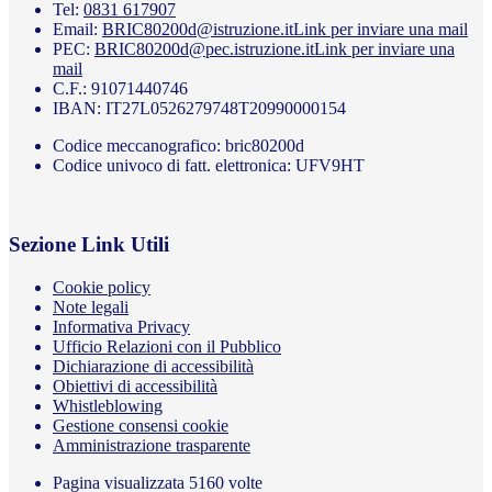
Tel:
0831 617907
Email:
BRIC80200d@istruzione.it
Link per inviare una mail
PEC:
BRIC80200d@pec.istruzione.it
Link per inviare una
mail
C.F.: 91071440746
IBAN: IT27L0526279748T20990000154
Codice meccanografico: bric80200d
Codice univoco di fatt. elettronica: UFV9HT
Sezione Link Utili
Cookie policy
Note legali
Informativa Privacy
Ufficio Relazioni con il Pubblico
Dichiarazione di accessibilità
Obiettivi di accessibilità
Whistleblowing
Gestione consensi cookie
Amministrazione trasparente
Pagina visualizzata
5160
volte