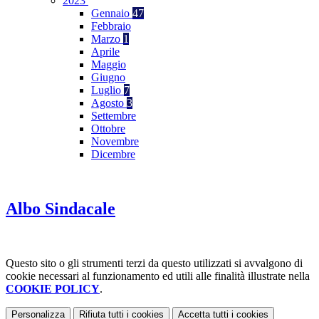
2023
Gennaio
47
Febbraio
Marzo
1
Aprile
Maggio
Giugno
Luglio
7
Agosto
3
Settembre
Ottobre
Novembre
Dicembre
Albo Sindacale
Questo sito o gli strumenti terzi da questo utilizzati si avvalgono di
cookie necessari al funzionamento ed utili alle finalità illustrate nella
COOKIE POLICY
.
Personalizza
Rifiuta tutti
i cookies
Accetta tutti
i cookies