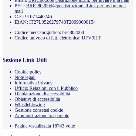
Email:
BRIC80200d@istruzione.it
Link per inviare una mail
PEC:
BRIC80200d@pec.istruzione.it
Link per inviare una
mail
C.F.: 91071440746
IBAN: IT27L0526279748T20990000154
Codice meccanografico: bric80200d
Codice univoco di fatt. elettronica: UFV9HT
Sezione Link Utili
Cookie policy
Note legali
Informativa Privacy
Ufficio Relazioni con il Pubblico
Dichiarazione di accessibilità
Obiettivi di accessibilità
Whistleblowing
Gestione consensi cookie
Amministrazione trasparente
Pagina visualizzata
18743
volte