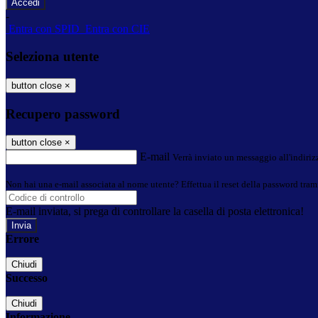
-
Entra con SPID
Entra con CIE
Seleziona utente
button close
×
Recupero password
button close
×
E-mail
Verrà inviato un messaggio all'indirizz
Non hai una e-mail associata al nome utente? Effettua il reset della password tram
E-mail inviata, si prega di controllare la casella di posta elettronica!
Errore
Chiudi
Successo
Chiudi
Informazione