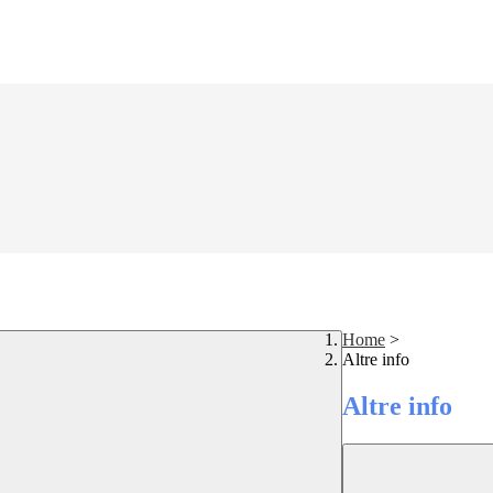
Home
>
Altre info
Altre info