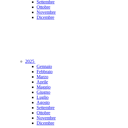
Settembre
Ottobre
Novembre
Dicembre
2025
Gennaio
Febbraio
Marzo
Aprile
Maggio
Giugno
Luglio
Agosto
Settembre
Ottobre
Novembre
Dicembre