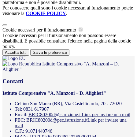
piattaforma e non è possibile disabilitarli.
Per conoscere quali sono i cookie necessari al funzionamento potete
visionare la
COOKIE POLICY
.
Cookie necessari per il funzionamento
I cookie necessari per il funzionamento non possono essere
disabilitati. È possibile consultare l'elenco nella pagina della cookie
policy.
Accetta tutti
Salva le preferenze
Istituto Comprensivo "A. Manzoni – D.
Alighieri"
Contatti
Istituto Comprensivo "A. Manzoni – D. Alighieri"
Cellino San Marco (BR), Via Castelfidardo, 70 - 72020
Tel:
0831 617907
Email:
BRIC80200d@istruzione.it
Link per inviare una mail
PEC:
BRIC80200d@pec.istruzione.it
Link per inviare una
mail
C.F.: 91071440746
IBAN: IT27L0526279748T20990000154